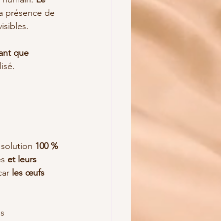
a présence de 
isibles.
ant que 
lisé.
 solution 
100 % 
s 
et leurs 
car 
les œufs 
s 