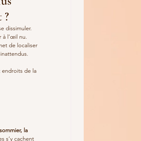
lus
 ?
e dissimuler. 
 à l’œil nu. 
met de localiser 
 inattendus.
 endroits de la 
 sommier, la 
es s’y cachent 