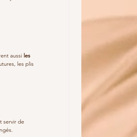
ent aussi 
les 
tures, les plis 
 servir de 
angés.