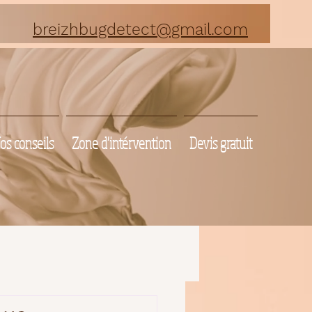
breizhbugdetect@gmail.com
os conseils
Zone d'intérvention
Devis gratuit