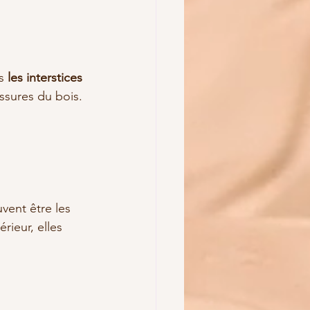
s 
les interstices 
issures du bois.
vent être les 
rieur, elles 