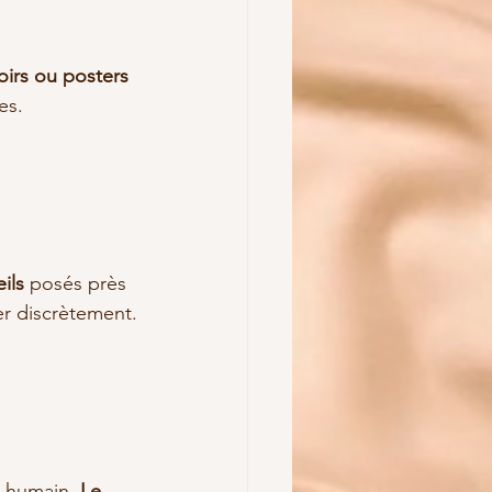
oirs ou posters 
es.
ils
 posés près 
ger discrètement.
 humain. 
Le 