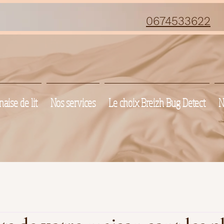
0674533622
aise de lit
Nos services
Le choix Breizh Bug Detect
N