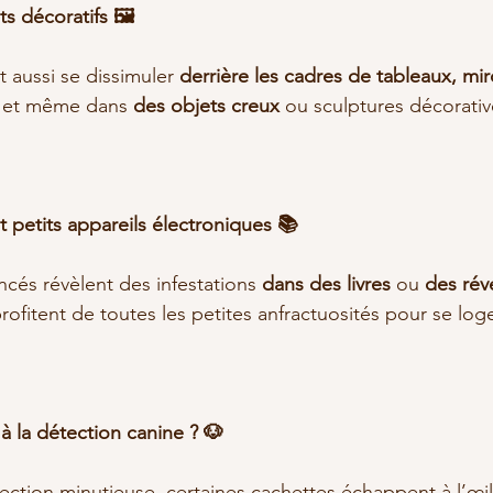
ts décoratifs 🖼️
 aussi se dissimuler 
derrière les cadres de tableaux, mir
, et même dans 
des objets creux
 ou sculptures décorativ
 et petits appareils électroniques 📚
ncés révèlent des infestations 
dans des livres
 ou 
des réve
profitent de toutes les petites anfractuosités pour se lo
à la détection canine ? 🐶
tion minutieuse, certaines cachettes échappent à l’œil