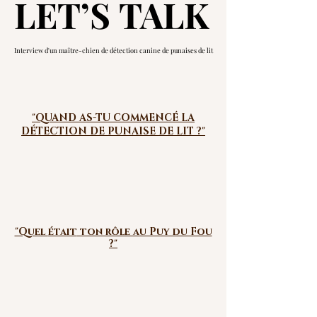
LET’S TALK
LET’S TALK
Interview d'un maître-chien de détection canine de punaises de lit
Interview d'un maître-chien de détection canine de punaises de lit
"QUAND AS-TU COMMENCÉ LA
DÉTECTION DE PUNAISE DE LIT ?"
"Quel
était
ton rôle au Puy du Fou
?"