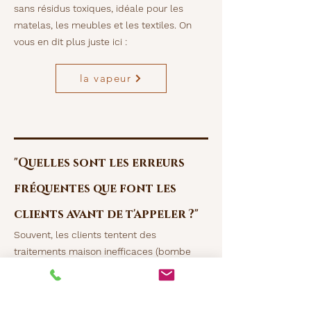
sans résidus toxiques, idéale pour les
matelas, les meubles et les textiles. On
vous en dit
plus
juste ici :
la vapeur
"Quelles sont les erreurs
fréquentes que font les
clients avant
de t'appeler ?"
Souvent, les clients tentent des
traitements maison inefficaces (bombe
insecticide, vinaigre, huiles essentielles), ce
qui déplace l’infestation sans la résoudre.
Ils attendent trop longtemps ou nettoient