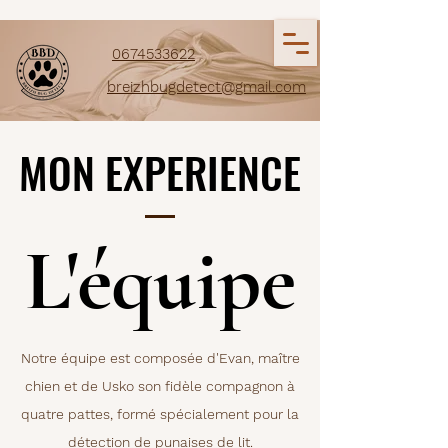
0674533622
breizhbugdetect@gmail.com
MON EXPERIENCE
MON EXPERIENCE
L'équipe
L'équipe
Notre équipe est composée d'Evan, maître
chien et de Usko son fidèle compagnon à
quatre pattes, formé spécialement pour la
détection de punaises de lit.