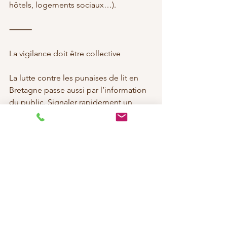
hôtels, logements sociaux…).
⸻
La vigilance doit être collective
La lutte contre les punaises de lit en 
Bretagne passe aussi par l’information 
du public. Signaler rapidement un 
problème à son entourage, son 
voisinage ou son syndic peut éviter 
bien des tracas. De plus en plus de 
communes bretonnes mettent en 
place des campagnes de 
sensibilisation ou des partenariats avec 
des entreprises spécialisées.
⸻