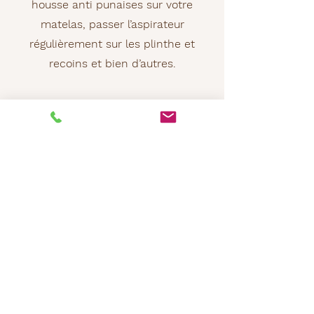
housse anti punaises sur votre
matelas, passer l’aspirateur
régulièrement sur les plinthe et
recoins et bien d’autres.
Faites appel à un exterminateur
professionnel pour une détection et
une désinsectisation durable et sans
insecticide. Ne laissez pas les
punaises de lit s’installer chez
vous.
Choisissez une méthode saine
et efficace pour détecter et traiter
vos surfaces.
Une équipe
expérimentée pour prévenir de