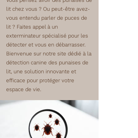
Vous pensez avoir des punaises de
lit chez vous ? Ou peut-être avez-
vous entendu parler de puces de
lit ? Faites appel à un
exterminateur spécialisé pour les
détecter et vous en débarrasser.
Bienvenue sur notre site dédié à la
détection canine des punaises de
lit, une solution innovante et
efficace pour protéger votre
espace de vie.