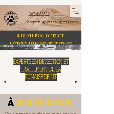
0674533622
breizhbugdetect@gmail.com
BREIZH BUG DETECT
Détection punaises de lit Vendée
EXPERTS EN DETECTION ET
TRAITEMENT DE LA
PUNAISE DE LIT
À
PROPOS