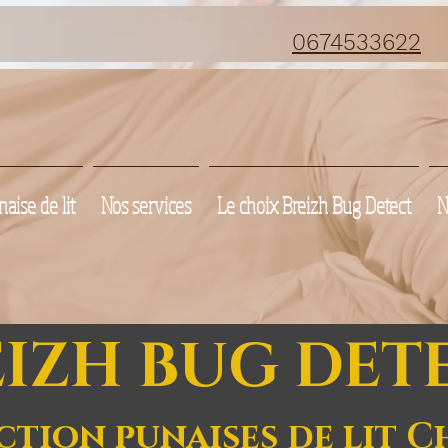
0674533622
aise de lit
Nos services
Le choix Breizh Bug Detect
N
EIZH BUG DET
ction punaises de lit C