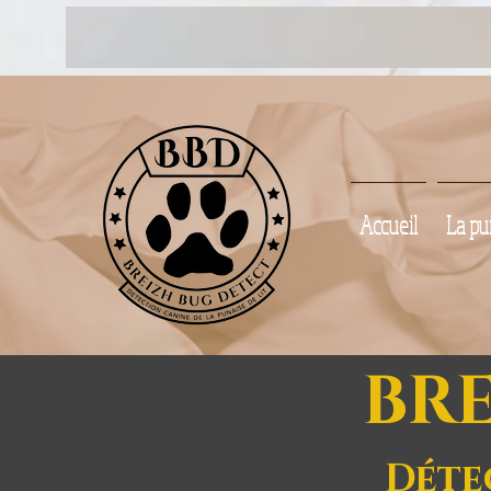
Accueil
La pun
BR
Déte