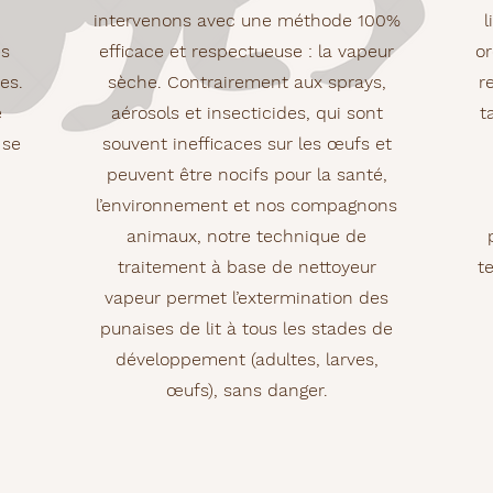
intervenons avec une méthode 100%
l
es
efficace et respectueuse : la vapeur
or
es.
sèche. Contrairement aux sprays,
r
e
aérosols et insecticides, qui sont
t
 se
souvent inefficaces sur les œufs et
peuvent être nocifs pour la santé,
l’environnement et nos compagnons
animaux, notre technique de
traitement à base de nettoyeur
t
vapeur permet l’extermination des
punaises de lit à tous les stades de
développement (adultes, larves,
œufs), sans danger.