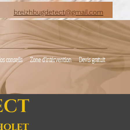
breizhbugdetect@gmail.com
os conseils
Zone d'intérvention
Devis gratuit
ECT
holet