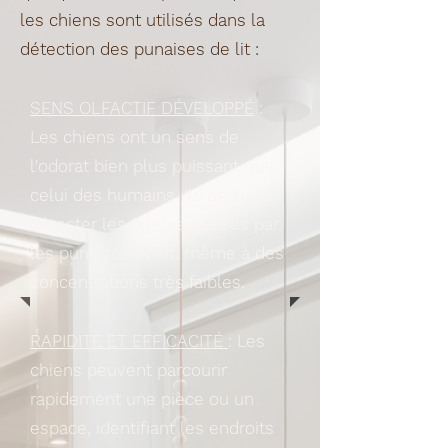
les chiens sont utilisés dans la
détection des punaises de lit :
SENS OLFACTIF DÉVELOPPÉ
:
Les chiens ont un sens de
l'odorat bien plus puissant que
celui des humains. Ils peuvent
détecter les odeurs émises par
les punaises de lit, même à des
concentrations très faibles.
RAPIDITÉ ET EFFICACITÉ
: Les
chiens peuvent parcourir
rapidement une pièce ou un
espace, identifiant les endroits