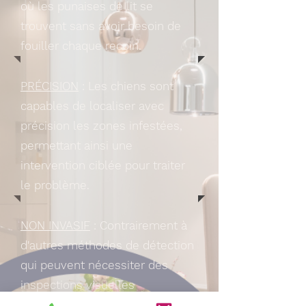
où les punaises de lit se
trouvent sans avoir besoin de
fouiller chaque recoin.
PRÉCISION
: Les chiens sont
capables de localiser avec
précision les zones infestées,
permettant ainsi une
intervention ciblée pour traiter
le problème.
NON INVASIF
: Contrairement à
d'autres méthodes de détection
qui peuvent nécessiter des
inspections visuelles
approfondies, l'utilisation d'un