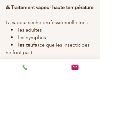
♨️ Traitement vapeur haute température
La vapeur sèche professionnelle tue :
    •    les adultes
    •    les nymphes
    •    
les œufs
 (ce que les insecticides 
ne font pas)
C’est une méthode écologique, sans 
poison, adaptée aux appartements et 
aux familles.
⸻
🧘 En résumé
L’idée d’une pilule anti-punaises est 
intéressante, mais 
nous n’y sommes 