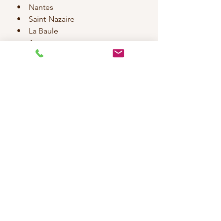
    •    Nantes
    •    Saint-Nazaire
    •    La Baule
    •    Angers
    •    Laval
    •    Le Mans
    •    Cholet
      •      La Roche sur Yon
Normandie Sud
    •    Alençon
    •    Flers
    •    Avranches
    •    Granville
Jusqu’à La Rochelle et départements 
voisins
    •    La Rochelle
    •    Rochefort