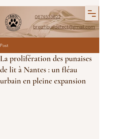
0674533622
breizhbugdetect@gmail.com
Post
La prolifération des punaises
de lit à Nantes : un fléau
urbain en pleine expansion