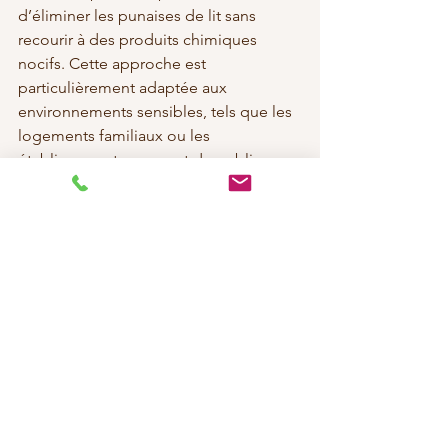
d’éliminer les punaises de lit sans 
recourir à des produits chimiques 
nocifs. Cette approche est 
particulièrement adaptée aux 
environnements sensibles, tels que les 
logements familiaux ou les 
établissements recevant du public.
⸻
En conclusion
La prolifération des punaises de lit à 
Nantes est une réalité préoccupante. 
Une action rapide et des méthodes 
adaptées sont essentielles pour 
prévenir et traiter les infestations.
Vous suspectez la présence de 