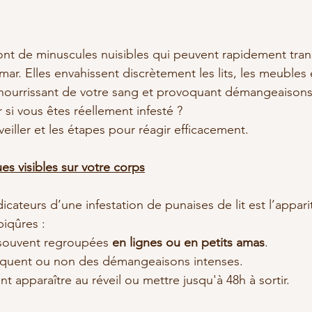
sont de minuscules nuisibles qui peuvent rapidement tran
r. Elles envahissent discrètement les lits, les meubles e
nourrissant de votre sang et provoquant démangeaisons 
si vous êtes réellement infesté ?
rveiller et les étapes pour réagir efficacement.
es visibles sur votre corps
icateurs d’une infestation de punaises de lit est l’appari
piqûres :
Sont souvent regroupées 
en lignes ou en petits amas
.
  Provoquent ou non des démangeaisons intenses.
Peuvent apparaître au réveil ou mettre jusqu'à 48h à sortir.