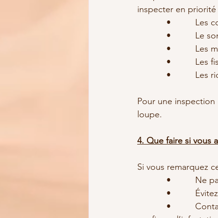
inspecter en priorité 
            •          L
            •          L
            •         
            •          
            •          
Pour une inspection 
loupe.
4. Que faire si vous 
Si vous remarquez ce
            •         
            •         
            •        