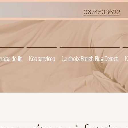
0674533622
aise de lit
Nos services
Le choix Breizh Bug Detect
N