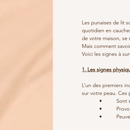
Les punaises de lit 
quotidien en cauchema
de votre maison, se 
Mais comment savoir 
Voici les signes à su
1. Les signes physiqu
L’un des premiers ind
sur votre peau. Ces 
            •          
            •        
            •          