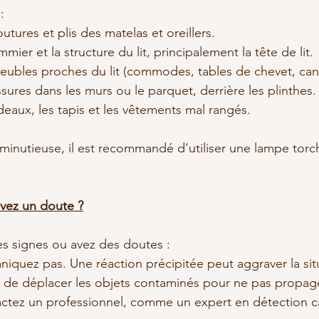
:
es coutures et plis des matelas et oreillers.
e sommier et la structure du lit, principalement la tête de lit.
 Les meubles proches du lit (commodes, tables de chevet, ca
Les fissures dans les murs ou le parquet, derrière les plinthes.
Les rideaux, les tapis et les vêtements mal rangés.
minutieuse, il est recommandé d’utiliser une lampe torc
avez un doute ?
s signes ou avez des doutes :
 Ne paniquez pas. Une réaction précipitée peut aggraver la sit
 Évitez de déplacer les objets contaminés pour ne pas propa
  Contactez un professionnel, comme un expert en détection 