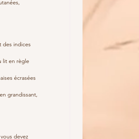
utanées, 
t des indices 
 lit en règle 
aises écrasées 
en grandissant, 
ù vous devez 