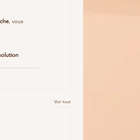
èche
, vous 
olution 
Voir tout