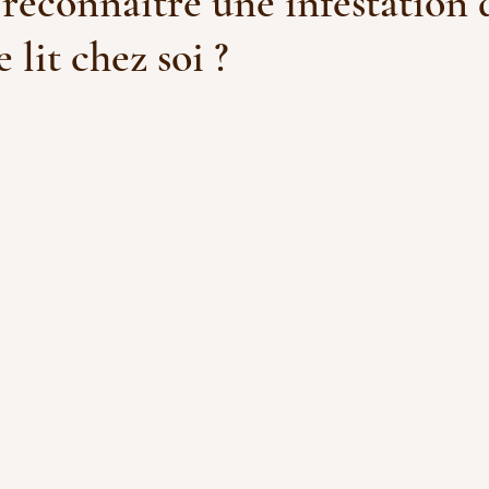
econnaître une infestation 
 lit chez soi ?