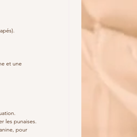
napés).
he et une 
uation.
ger les punaises.
canine, pour 