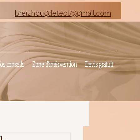
breizhbugdetect@gmail.com
os conseils
Zone d'intérvention
Devis gratuit