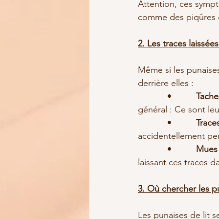
Attention, ces sympt
comme des piqûres d
2. Les traces laissées
Même si les punaises 
derrière elles :
            •          
Tache
général : Ce sont le
            •          
Trace
accidentellement pe
            •          
Mues
laissant ces traces d
3. Où chercher les pu
Les punaises de lit 